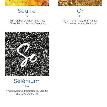
Soufre
Or
S
Au
Rhinopharyngite, Rhume,
Rhumatismes, Immunité,
Allergies, Arthrose, Beauté
Convalescence, Fatigue
Sélénium
Se
Antioxydant, Immunité, Lucite
estivale bénigne