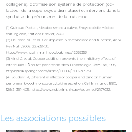
collagène), optimise son système de protection (co-
facteur de la superoxyde dismutase) et intervient dans la
synthèse de précurseurs de la mélanine.
(1) Guiraud P. et al., Métabolisme du cuivre, Encyclopédie Médico-
chirurgicale, Editions Elsevier, 2003.
(2) Hellman NE. et al., Ceruloplasmin metabolism and function, Annu
Rev Nutr, 2002, 22:439-58,
https://www.ncbi.nlm.nih.gov/pubmed/12055353.
(3) Vinci C. et al., Copper addition prevents the inhibitory effects of
interleukin 1-β on rat pancreatic islets, Diabetologia, 38:39-45, 1995,
https://link.springer.com/article/10.1007/BF02369351.
(4) Scuderri P, Differential effects of copper and zinc on human
peripheral blood monocyte cytokine secretion, Cell Immunol, 1990,
126(2):391-405, https://www.ncbi.nlm.nih.gov/pubmed/2107032.
Les associations possibles